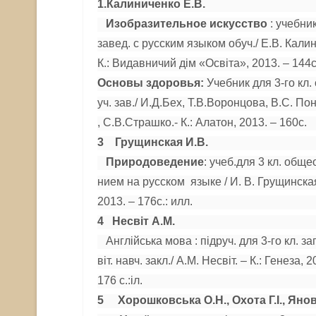
1.
Калиниченко Е.В.
Изобразительное искусство
: учебник
завед. с русским языком обуч./ Е.В. Кали
К.: Видавничий дім «Освіта
», 2013. – 144с
Основ
ы здоровья:
Учебник для 3-го кл.
уч. зав./ И.Д.Бех, Т.В.Воронцова, В.С. П
, С.В.Страшко.- К.: Алатон, 2013. – 160с.
3 Грущинская И.В.
Природоведение
: учеб.для 3 кл. обще
нием на русском языке / И. В. Грущинская
2013. – 176с.: илл.
4 Несвіт А.М.
Англійська мова : підруч. для 3-го кл. за
віт. навч. закл./ А.М. Несвіт. – К.: Генеза, 2
176 с.:іл.
5 Хорошковська О.Н., Охота Г.І., Янов