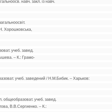
агальноосв. навч. закл. із навч.
загальноосвіт.
.Н. Хорошковська,
зоват. учеб. завед.
лышева. – К.: Грамо-
азоват. учеб. заведений / Н.М.Бибик. – Харьков:
л. общеобразоват. учеб. завед.
ова, В.В.Сергиенко. – К.: