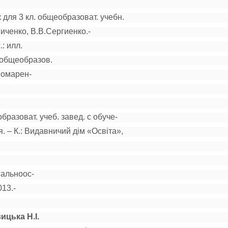
 для 3 кл. общеобразоват. учебн.
ниченко, В.В.Сергиенко.-
.:
и
лл.
 общеобразов.
ономарен-
образоват. учеб. завед. с обуче-
. – К.: Видавничий дім «Освіта
»,
гальноос-
013.-
ицька Н.І.