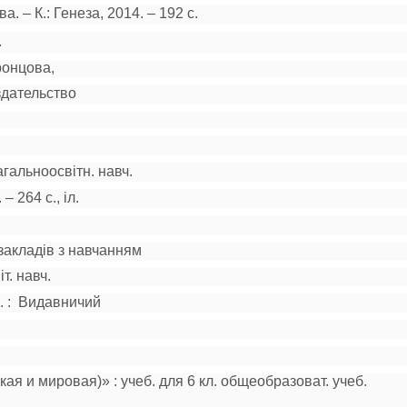
ва. – К.: Генеза, 2014. – 192 с.
.
ронцова,
здательство
загальноосвітн. навч.
– 264 с., іл.
закладів з на
вчанням
т. навч.
К. : Видавничий
кая и миро
вая)» : учеб. для 6 кл. общеобразоват. учеб.