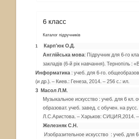
6 класс
Каталог підручників
Карп
′
юк О.Д.
1
Англ
і
йська мова
: Підручник для 6-го кл
закладів (6-й рік навчання). Тернопіль :
Информатика
: учеб. для 6-го. общеобразо
в
(и др.). – Киев.: Генеза, 2014. – 256 с.: ил.
3
Масол Л.М.
Музыкальное искусство : учеб. для 6 кл. 
образоват. учеб. завед. с обучен. на русс.
Л.С.Аристова. – Харьков: СИЦИЯ,2014. – 
Железняк С.Н.
Изобразительное искусство : учеб. для 6