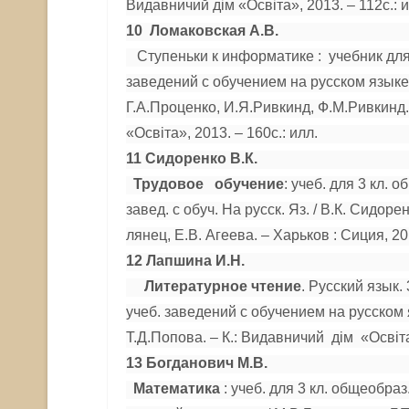
Видавничий дім «Освіта», 2013. – 112с.: и
10 Л
омаковская А.В.
Ступеньки к информатике : учебник для 
заведений с обучением на русском языке
Г.А.Проценко, И.Я.Ривкинд, Ф.М.Ривкинд. 
«Освіта», 2013. – 160с.: илл.
11 Сидоренко В.К.
Трудовое обучение
: учеб. для 3 кл. 
завед. с обуч. На русск. Яз. / В.К. Сидорен
лянец, Е.В. Агеева. – Харьков : Сиция, 2014
12 Лапшина И.Н.
Литературное чтение
. Русский язык.
учеб. заведений с обучением на русском
Т.Д.Попова. – К.: Видавничий дім «Освіт
13 Богданович М.В.
Математика
: учеб. для 3 кл. общеобраз.