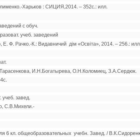
Клименко.-
Харьков : СИЦИЯ,2014. – 352с.: илл.
аведений с обуч.
бразоват. учеб. заведе
ний
 Е. Ф. Рачко.-
К.: Видавничий дім «Освіта
», 2014. – 256.: илл
ат.
А.Тарасен
кова, И.Н.Богатырева, О.Н.Коломиец, З.А.Сердюк.
4с.
 учеб. завед.
о, С.В.Михели.-
я 6 кл. об
щеобразовательных учебн. Завед. / В.К.Сидоренк