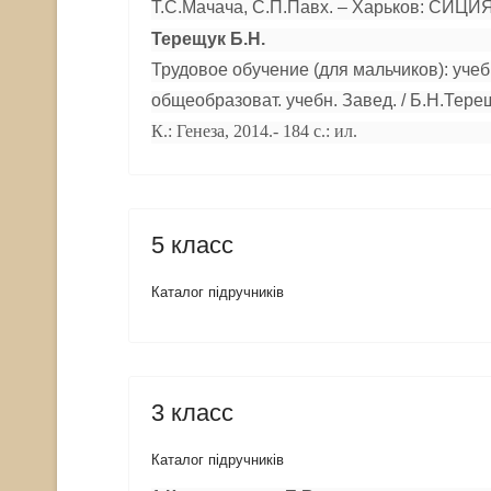
Т.С.Мачача, С.П.Павх. – Харьков: СИЦИЯ,
Терещук Б.Н.
Трудовое обучение (для мальчиков): учеб.
общеобразоват. учебн. Завед. / Б.Н.Терещу
К.: Генеза, 2014.- 184 с.: ил.
5 класс
Каталог підручників
3 класс
Каталог підручників