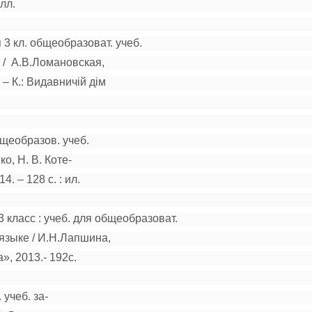
лл.
3 кл. общеобразоват. учеб.
 / А.В.Ломановская,
– К.: Видавничій дім
общеобразов. учеб.
ко, Н. В. Коте-
. – 128 с. : ил.
 3 класс : учеб. для общеобразоват.
 языке / И.Н.Лапшина,
а
», 2013.- 192с.
 учеб. за-