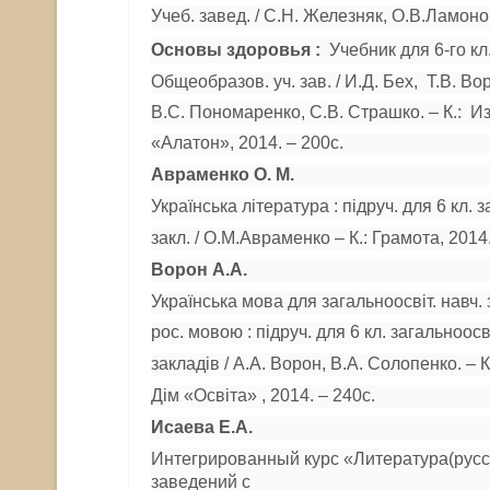
Учеб. завед. / С.Н. Железняк, О.В.Ламоно
Основы здоровья :
Учебник для 6-го кл
Общеобразов. уч. зав. / И.Д. Бех, Т.В. Во
В.С. Пономаренко, С.В. Страшко. – К.: И
«Алатон», 2014. – 200с.
Авраменко О. М.
Українська література : підруч. для 6 кл. 
закл. / О.М.Авраменко – К.: Грамота, 2014. 
Ворон А.А.
Українська мова для загальноосвіт. навч. 
рос. мовою : підруч. для 6 кл. загальноосві
закладів / А.А. Ворон, В.А. Солопенко. – 
Дім «Освіта» , 2014. – 240с.
Исаева Е.А.
Интегрированный курс «Литература(русс
заведений с