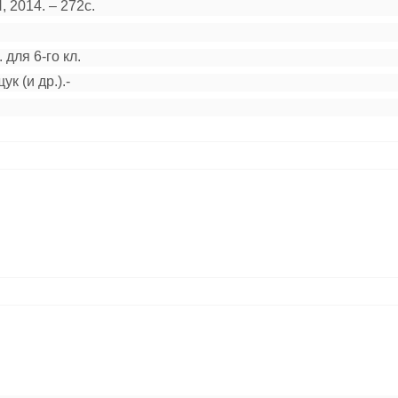
 2014. – 272с.
 для 6-го кл.
к (и др.).-