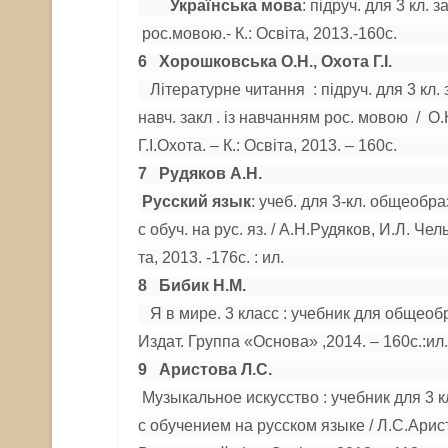
Українська мова
: підруч. для 3 кл. з
рос.мовою.- К.: Освіта, 2013.-160с.
6 Хорошковська
О.Н., Охота Г.
І.
Літературне читання : підруч. для 3 кл. 
навч. закл . із навчанням рос. мовою / О
Г.І.Охота. – К.: Освіта, 2013. – 160с.
7 Рудяков А.Н.
Русский язык
: учеб. для 3-кл. общеобра
с обуч. на рус. яз. / А.Н.Рудяков, И.Л. Че
та, 2013. -176с. : ил.
8 Бибик Н.М.
Я в мире. 3 класс : учебник для общеобр
Издат. Группа «Основа» ,2014. – 160с.:ил.
9 Аристова Л.С.
Музыкальное искусство : учебник для 3 к
с обучением на русском языке / Л.С.Арист