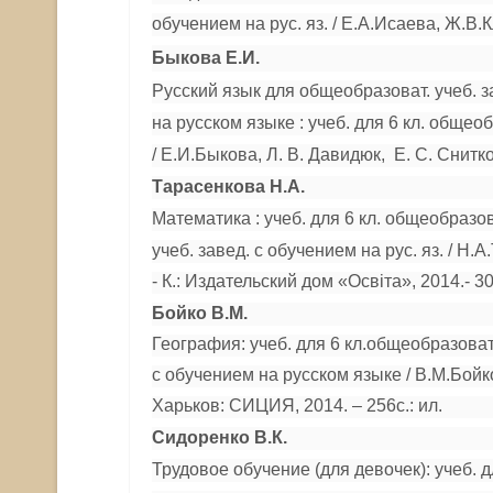
обучением на рус. яз. / Е.А.Исаева, Ж.В.
Быкова Е.И.
Русский язык для общеобразоват. учеб. з
на русском языке : учеб. для 6 кл. общео
/ Е.И.Быкова, Л. В. Давидюк, Е. С. Снитко,
Тарасенкова Н.А.
Мат
ематика : учеб. для 6 кл. общеобразов
учеб. завед. с обучением на рус. яз. / Н.
- К.: Издательский дом «Освіта», 2014.- 30
Бойко В.М.
География: учеб. для 6 кл.общеобразоват.
с обучением на русском языке / В.М.Бойк
Харьков: СИЦИЯ, 2014. – 256с.: ил.
Сидоренко В.К.
Трудовое обучение (для девочек): учеб. дл