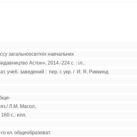
ассу загальноосвітніх навчальних
 «Видавництво Астон
», 2014.
-
224 с. : іл..
ат. учеб. заведений : пер. с укр. / И. Я. Ривкинд
обще-
 яз./ Л.М. Масол,
160 с.: илл.
-го кл. обще
образоват.