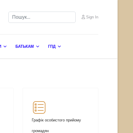
Пошук
Sign In
И
БАТЬКАМ
ГПД
Графік особистого прийому
громадян