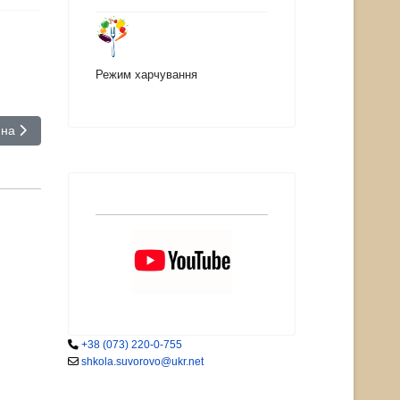
Режим харчування
на стаття: Презентація "Кольоротерапія" для неділі психології
пна
+38 (073) 220-0-755
shkola.suvorovo@ukr.net