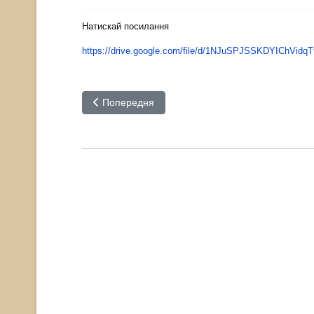
Натискай посилання
https://drive.google.com/file/d/1NJuSPJSSKDYIChVidq
Попередня стаття: Ігрова небезпека
Попередня