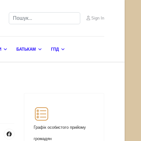
Пошук
Sign In
И
БАТЬКАМ
ГПД
Графік особистого прийому
громадян